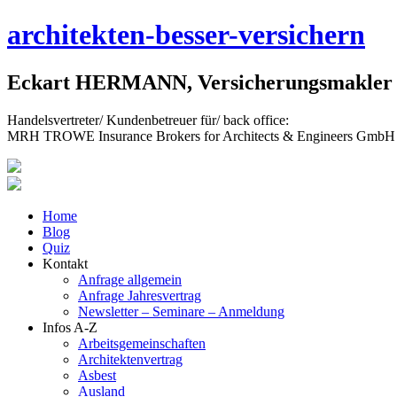
Skip
architekten-besser-versichern
to
content
Eckart HERMANN, Versicherungsmakler f
Handelsvertreter/ Kundenbetreuer für/ back office:
MRH TROWE Insurance Brokers for Architects & Engineers GmbH
Home
Blog
Quiz
Kontakt
Anfrage allgemein
Anfrage Jahresvertrag
Newsletter – Seminare – Anmeldung
Infos A-Z
Arbeitsgemeinschaften
Architektenvertrag
Asbest
Ausland