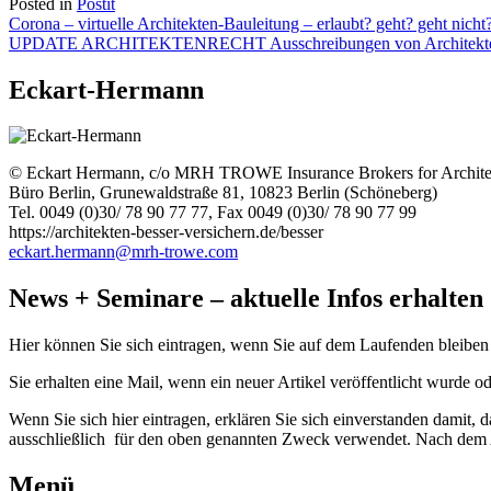
Posted in
Postit
Beitragsnavigation
Corona – virtuelle Architekten-Bauleitung – erlaubt? geht? geht nicht
UPDATE ARCHITEKTENRECHT Ausschreibungen von Architekten-/ Ing
Eckart-Hermann
© Eckart Hermann, c/o MRH TROWE Insurance Brokers for Archite
Büro Berlin, Grunewaldstraße 81, 10823 Berlin (Schöneberg)
Tel. 0049 (0)30/ 78 90 77 77, Fax 0049 (0)30/ 78 90 77 99
https://architekten-besser-versichern.de/besser
eckart.hermann@mrh-trowe.com
News + Seminare – aktuelle Infos erhalten
Hier können Sie sich eintragen, wenn Sie auf dem Laufenden bleiben
Sie erhalten eine Mail, wenn ein neuer Artikel veröffentlicht wurde o
Wenn Sie sich hier eintragen, erklären Sie sich einverstanden damit,
ausschließlich für den oben genannten Zweck verwendet. Nach dem A
Menü