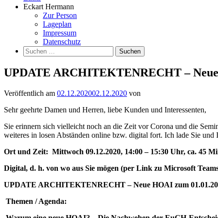
Eckart Hermann
Zur Person
Lageplan
Impressum
Datenschutz
Suchen
nach:
UPDATE ARCHITEKTENRECHT – Neue HOAI 
Veröffentlich am
02.12.2020
02.12.2020
von
Sehr geehrte Damen und Herren, liebe Kunden und Interessenten,
Sie erinnern sich vielleicht noch an die Zeit vor Corona und die Semi
weiteres in losen Abständen online bzw. digital fort. Ich lade Sie un
Ort und Zeit: Mittwoch
09.12.2020, 14:00 – 15:30 Uhr
, ca. 45 M
Digital, d. h. von wo aus Sie mögen (per Link zu Microsoft Team
UPDATE ARCHITEKTENRECHT – Neue HOAI zum 01.01.2021 
Themen / Agenda:
Warum eine neue HOAI? – Die Nachwehen der EuGH-Entschei