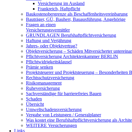
Versicherung im Ausland
Frankreich, Haftpflicht
Baukostenobergrenze als Beschaffenheits­vereinbarung
Bauträger, GÜ, Bauherr, Bauausführung, Angehörige
Fragen an einen
Versicherungsvermittler
GRUNDLAGEN Berufshaftpflichtversicherung
Haftung und Verjährung
Jahres- oder Objektvertrag?
Objektversicherung – Schäden Mitversicherter untereina
Pflichtversicherung Architektenkammer BERLIN
Pflichtwidrigkeitsklausel
Prämie senken
Projektsteuerer und Projektsteuerung – Besonderheiten B
Rechtsschutzversicherung
Risikomanagement
Ruheversicherung
Sachverständige für barrierefreies Bauen
Schaden
Übersicht
Umweltschadensversicherung
Vergabe von Leistungen / Generalplaner
Was kostet eine Berufshaftpflichtversicherung als Archit
WEITERE Versicherungen
Links