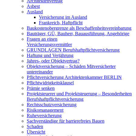
Architektenvertrag
Asbest
Ausland
Versicherung im Ausland
Frankreich, Haftpflicht
Baukostenobergrenze als Beschaffenheits­vereinbarung
Bauträger, GÜ, Bauherr, Bauausführung, Angehörige
Fragen an einen
Versicherungsvermittler
GRUNDLAGEN Berufshaftpflichtversicherung
Haftung und Verjährung
Jahres- oder Objektvertrag?
Objektversicherung – Schäden Mitversicherter
untereinander
Pflichtversicherung Architektenkammer BERLIN
Pflichtwidrigkeitsklausel
Prämie senken
Projektsteuerer und Projektsteuerung – Besonderheiten
Berufshaftpflichtversicherung
Rechtsschutzversicherung
Risikomanagement
Ruheversicherung
Sachverständige für barrierefreies Bauen
Schaden
Übersicht