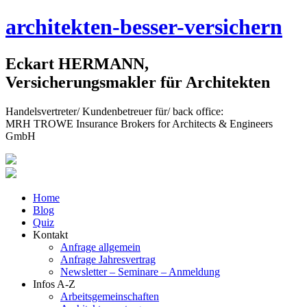
Skip
architekten-besser-versichern
to
content
Eckart HERMANN,
Versicherungsmakler für Architekten
Handelsvertreter/ Kundenbetreuer für/ back office:
MRH TROWE Insurance Brokers for Architects & Engineers
GmbH
Home
Blog
Quiz
Kontakt
Anfrage allgemein
Anfrage Jahresvertrag
Newsletter – Seminare – Anmeldung
Infos A-Z
Arbeitsgemeinschaften