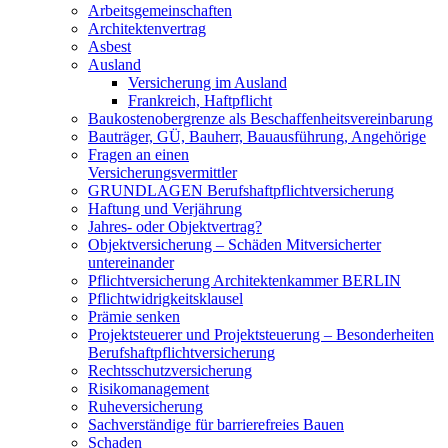
Arbeitsgemeinschaften
Architektenvertrag
Asbest
Ausland
Versicherung im Ausland
Frankreich, Haftpflicht
Baukostenobergrenze als Beschaffenheits­vereinbarung
Bauträger, GÜ, Bauherr, Bauausführung, Angehörige
Fragen an einen
Versicherungsvermittler
GRUNDLAGEN Berufshaftpflichtversicherung
Haftung und Verjährung
Jahres- oder Objektvertrag?
Objektversicherung – Schäden Mitversicherter
untereinander
Pflichtversicherung Architektenkammer BERLIN
Pflichtwidrigkeitsklausel
Prämie senken
Projektsteuerer und Projektsteuerung – Besonderheiten
Berufshaftpflichtversicherung
Rechtsschutzversicherung
Risikomanagement
Ruheversicherung
Sachverständige für barrierefreies Bauen
Schaden