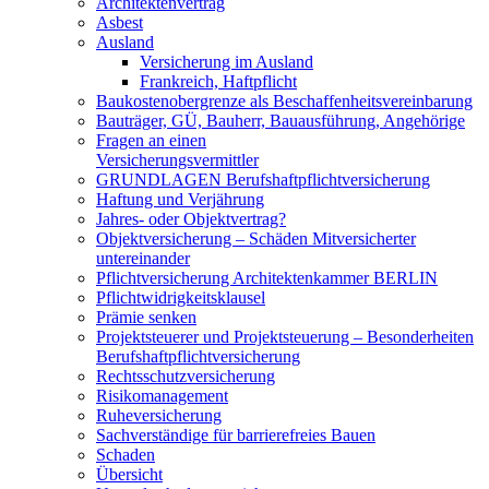
Architektenvertrag
Asbest
Ausland
Versicherung im Ausland
Frankreich, Haftpflicht
Baukostenobergrenze als Beschaffenheits­vereinbarung
Bauträger, GÜ, Bauherr, Bauausführung, Angehörige
Fragen an einen
Versicherungsvermittler
GRUNDLAGEN Berufshaftpflichtversicherung
Haftung und Verjährung
Jahres- oder Objektvertrag?
Objektversicherung – Schäden Mitversicherter
untereinander
Pflichtversicherung Architektenkammer BERLIN
Pflichtwidrigkeitsklausel
Prämie senken
Projektsteuerer und Projektsteuerung – Besonderheiten
Berufshaftpflichtversicherung
Rechtsschutzversicherung
Risikomanagement
Ruheversicherung
Sachverständige für barrierefreies Bauen
Schaden
Übersicht