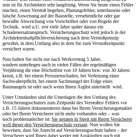
sein ist für Architekten sehr langfristig. Wenn Sie heute einen Fehler
machen, einen Verstoß begehen, Planungsfehler, unterlassene oder
falsche Anweisung auf der Baustelle, versehentliche oder gar
bewußte Abweichung von Vorschriften oder von Regeln der
Technik, wird u.U. erst viele Jahre später daraus ein
Schadenersatzanspruch. Versicherungsschutz wird jedoch in der
Architektenhaftpflichtversicherung nach dem Verstoßprinzip
gewährt, in dem Umfang also in dem Sie zum Verstoßzeitpunkt
versichert waren.
Nun haften Sie nicht nur nach Werkvertrag 5 Jahre,
sondern unterliegen auch in vielen Fällen der regelmäßigen
Verjährung die eine Höchstfrist von 10 Jahren bzw. von 30 Jahren
kennt, z.B. bei einem Personenschaden, bei Verletzung einer
Sachwalterpflicht, bei einem Sachmangel der Folge eines
Baumangels ist oder auch wenn Ihnen Arglist unterstellt wird.
Unter Umständen sind die Unterlagen die den Umfang des
Versicherungsschutzes zum Zeitpunkt des Verstoßes/ Fehlers vor
z.B. 15 Jahren dokumentieren dann bei Ihrem Versicherungsmakler
oder bei Ihrem Versicherer nicht mehr vorhanden oder – was
noch problematischer ist:
Sie geraten in Streit mit Ihrem Versicherer
weil dieser den Versicherungsschutz versagt
. Nun wollen Sie
beweisen, dass Sie Anrecht auf Versicherungsschutz haben – der
Versicherer wird Ihnen dabei weder mit Auskünften noch mit