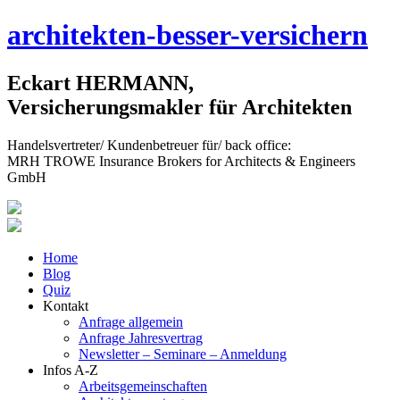
Skip
architekten-besser-versichern
to
content
Eckart HERMANN,
Versicherungsmakler für Architekten
Handelsvertreter/ Kundenbetreuer für/ back office:
MRH TROWE Insurance Brokers for Architects & Engineers
GmbH
Home
Blog
Quiz
Kontakt
Anfrage allgemein
Anfrage Jahresvertrag
Newsletter – Seminare – Anmeldung
Infos A-Z
Arbeitsgemeinschaften