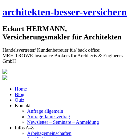
Skip
architekten-besser-versichern
to
content
Eckart HERMANN,
Versicherungsmakler für Architekten
Handelsvertreter/ Kundenbetreuer für/ back office:
MRH TROWE Insurance Brokers for Architects & Engineers
GmbH
Home
Blog
Quiz
Kontakt
Anfrage allgemein
Anfrage Jahresvertrag
Newsletter – Seminare – Anmeldung
Infos A-Z
Arbeitsgemeinschaften