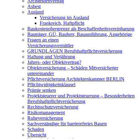
Architektenvertrag
Asbest
Ausland
Versicherung im Ausland
Frankreich, Haftpflicht
Baukostenobergrenze als Beschaffenheits­vereinbarung
Bauträger, GÜ, Bauherr, Bauausführung, Angehörige
Fragen an einen
Versicherungsvermittler
GRUNDLAGEN Berufshaftpflichtversicherung
Haftung und Verjährung
Jahres- oder Objektvertrag?
Objektversicherung – Schäden Mitversicherter
untereinander
Pflichtversicherung Architektenkammer BERLIN
Pflichtwidrigkeitsklausel
Prämie senken
Projektsteuerer und Projektsteuerung – Besonderheiten
Berufshaftpflichtversicherung
Rechtsschutzversicherung
Risikomanagement
Ruheversicherung
Sachverständige für barrierefreies Bauen
Schaden
Übersicht