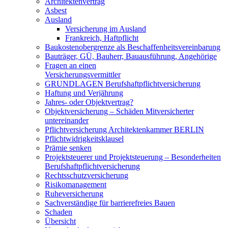
Architektenvertrag
Asbest
Ausland
Versicherung im Ausland
Frankreich, Haftpflicht
Baukostenobergrenze als Beschaffenheits­vereinbarung
Bauträger, GÜ, Bauherr, Bauausführung, Angehörige
Fragen an einen
Versicherungsvermittler
GRUNDLAGEN Berufshaftpflichtversicherung
Haftung und Verjährung
Jahres- oder Objektvertrag?
Objektversicherung – Schäden Mitversicherter
untereinander
Pflichtversicherung Architektenkammer BERLIN
Pflichtwidrigkeitsklausel
Prämie senken
Projektsteuerer und Projektsteuerung – Besonderheiten
Berufshaftpflichtversicherung
Rechtsschutzversicherung
Risikomanagement
Ruheversicherung
Sachverständige für barrierefreies Bauen
Schaden
Übersicht