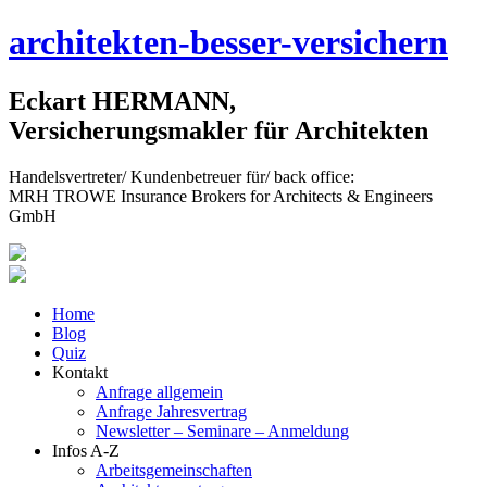
Skip
architekten-besser-versichern
to
content
Eckart HERMANN,
Versicherungsmakler für Architekten
Handelsvertreter/ Kundenbetreuer für/ back office:
MRH TROWE Insurance Brokers for Architects & Engineers
GmbH
Home
Blog
Quiz
Kontakt
Anfrage allgemein
Anfrage Jahresvertrag
Newsletter – Seminare – Anmeldung
Infos A-Z
Arbeitsgemeinschaften