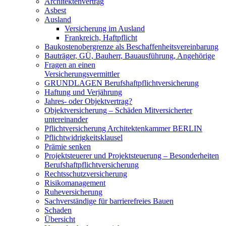
Architektenvertrag
Asbest
Ausland
Versicherung im Ausland
Frankreich, Haftpflicht
Baukostenobergrenze als Beschaffenheits­vereinbarung
Bauträger, GÜ, Bauherr, Bauausführung, Angehörige
Fragen an einen
Versicherungsvermittler
GRUNDLAGEN Berufshaftpflichtversicherung
Haftung und Verjährung
Jahres- oder Objektvertrag?
Objektversicherung – Schäden Mitversicherter
untereinander
Pflichtversicherung Architektenkammer BERLIN
Pflichtwidrigkeitsklausel
Prämie senken
Projektsteuerer und Projektsteuerung – Besonderheiten
Berufshaftpflichtversicherung
Rechtsschutzversicherung
Risikomanagement
Ruheversicherung
Sachverständige für barrierefreies Bauen
Schaden
Übersicht