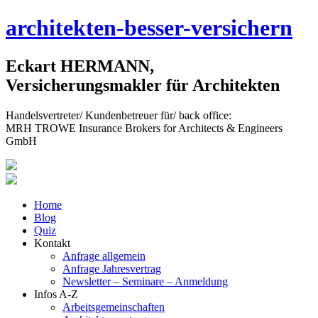
Skip
architekten-besser-versichern
to
content
Eckart HERMANN,
Versicherungsmakler für Architekten
Handelsvertreter/ Kundenbetreuer für/ back office:
MRH TROWE Insurance Brokers for Architects & Engineers
GmbH
Home
Blog
Quiz
Kontakt
Anfrage allgemein
Anfrage Jahresvertrag
Newsletter – Seminare – Anmeldung
Infos A-Z
Arbeitsgemeinschaften