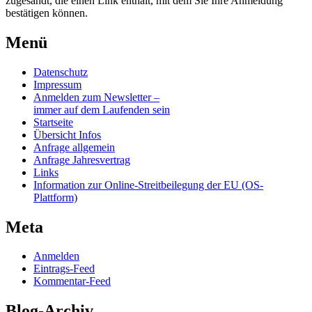
zugesandt, die einen Link enthält, mit dem Sie Ihre Anmeldung
bestätigen können.
Menü
Datenschutz
Impressum
Anmelden zum Newsletter –
immer auf dem Laufenden sein
Startseite
Übersicht Infos
Anfrage allgemein
Anfrage Jahresvertrag
Links
Information zur Online-Streitbeilegung der EU (OS-
Plattform)
Meta
Anmelden
Eintrags-Feed
Kommentar-Feed
Blog-Archiv