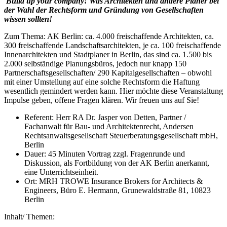
Build up your company! Was Architekten und andere Planer bei
der Wahl der Rechtsform und Gründung von Gesellschaften
wissen sollten!
Zum Thema: AK Berlin: ca. 4.000 freischaffende Architekten, ca.
300 freischaffende Landschaftsarchitekten, je ca. 100 freischaffende
Innenarchitekten und Stadtplaner in Berlin, das sind ca. 1.500 bis
2.000 selbständige Planungsbüros, jedoch nur knapp 150
Partnerschaftsgesellschaften/ 290 Kapitalgesellschaften – obwohl
mit einer Umstellung auf eine solche Rechtsform die Haftung
wesentlich gemindert werden kann. Hier möchte diese Veranstaltung
Impulse geben, offene Fragen klären. Wir freuen uns auf Sie!
Referent: Herr RA Dr. Jasper von Detten, Partner /
Fachanwalt für Bau- und Architektenrecht, Andersen
Rechtsanwaltsgesellschaft Steuerberatungsgesellschaft mbH,
Berlin
Dauer: 45 Minuten Vortrag zzgl. Fragenrunde und
Diskussion, als Fortbildung von der AK Berlin anerkannt,
eine Unterrichtseinheit.
Ort: MRH TROWE Insurance Brokers for Architects &
Engineers, Büro E. Hermann, Grunewaldstraße 81, 10823
Berlin
Inhalt/ Themen: