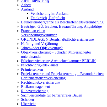
Architektenvertrag
Asbest
Ausland
Versicherung im Ausland
Frankreich, Haftpflicht
Baukostenobergrenze als Beschaffenheits­vereinbarung
Bauträger, GÜ, Bauherr, Bauausführung, Angehörige
Fragen an einen
Versicherungsvermittler
GRUNDLAGEN Berufshaftpflichtversicherung
Haftung und Verjährung
Jahres- oder Objektvertrag?
Objektversicherung – Schäden Mitversicherter
untereinander
Pflichtversicherung Architektenkammer BERLIN
Pflichtwidrigkeitsklausel
Prämie senken
Projektsteuerer und Projektsteuerung – Besonderheiten
Berufshaftpflichtversicherung
Rechtsschutzversicherung
Risikomanagement
Ruheversicherung
Sachverständige für barrierefreies Bauen
Schaden
Übersicht