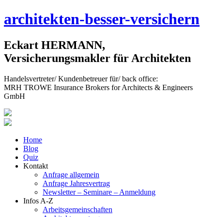
Skip
architekten-besser-versichern
to
content
Eckart HERMANN,
Versicherungsmakler für Architekten
Handelsvertreter/ Kundenbetreuer für/ back office:
MRH TROWE Insurance Brokers for Architects & Engineers
GmbH
Home
Blog
Quiz
Kontakt
Anfrage allgemein
Anfrage Jahresvertrag
Newsletter – Seminare – Anmeldung
Infos A-Z
Arbeitsgemeinschaften