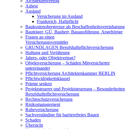
Architektenvertrag
Asbest
Ausland
Versicherung im Ausland
Frankreich, Haftpflicht
Baukostenobergrenze als Beschaffenheits­vereinbarung
Bauträger, GÜ, Bauherr, Bauausführung, Angehörige
Fragen an einen
Versicherungsvermittler
GRUNDLAGEN Berufshaftpflichtversicherung
Haftung und Verjährung
Jahres- oder Objektvertrag?
Objektversicherung – Schäden Mitversicherter
untereinander
Pflichtversicherung Architektenkammer BERLIN
Pflichtwidrigkeitsklausel
Prämie senken
Projektsteuerer und Projektsteuerung – Besonderheiten
Berufshaftpflichtversicherung
Rechtsschutzversicherung
Risikomanagement
Ruheversicherung
Sachverständige für barrierefreies Bauen
Schaden
Übersicht