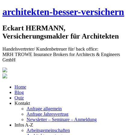
Skip
architekten-besser-versichern
to
content
Eckart HERMANN,
Versicherungsmakler für Architekten
Handelsvertreter/ Kundenbetreuer für/ back office:
MRH TROWE Insurance Brokers for Architects & Engineers
GmbH
Home
Blog
Quiz
Kontakt
Anfrage allgemein
Anfrage Jahresvertrag
Newsletter – Seminare – Anmeldung
Infos A-Z
Arbeitsgemeinschaften