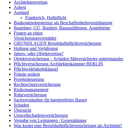
Architektenvertrag
Asbest
Ausland
Frankreich, Haftpflicht
Baukostenobergrenze als Beschaffenheitsvereinbarung
Bauträger, GÜ, Bauherr, Bauausführung, Angehörige
Fragen an einen
Versicherungsvermittler
GRUNDLAGEN Berufshaftpflichtversicherung
Haftung und Verjährung
Jahres- oder Objektvertrag?
Objektversicherung – Schäden Mitversicherter untereinander
Pflichtversicherung Architektenkammer BERLIN
Pflichtwidrigkeitsklausel
Prämie senken
Projektsteuerung
Rechtsschutzversicherung
Risikomanagement
Ruheversicherung
Sachverständige für barrierefreies Bauen
Schaden
Übersicht
Umweltschadensversicherung
Vergabe von Leistungen / Generalplaner
Was kostet eine Berufshaftpflichtversicherung als Architekt?