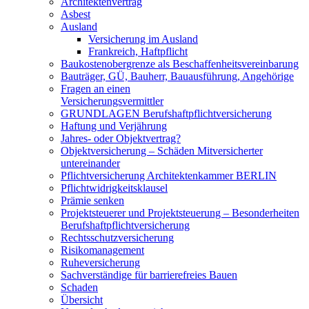
Architektenvertrag
Asbest
Ausland
Versicherung im Ausland
Frankreich, Haftpflicht
Baukostenobergrenze als Beschaffenheits­vereinbarung
Bauträger, GÜ, Bauherr, Bauausführung, Angehörige
Fragen an einen
Versicherungsvermittler
GRUNDLAGEN Berufshaftpflichtversicherung
Haftung und Verjährung
Jahres- oder Objektvertrag?
Objektversicherung – Schäden Mitversicherter
untereinander
Pflichtversicherung Architektenkammer BERLIN
Pflichtwidrigkeitsklausel
Prämie senken
Projektsteuerer und Projektsteuerung – Besonderheiten
Berufshaftpflichtversicherung
Rechtsschutzversicherung
Risikomanagement
Ruheversicherung
Sachverständige für barrierefreies Bauen
Schaden
Übersicht