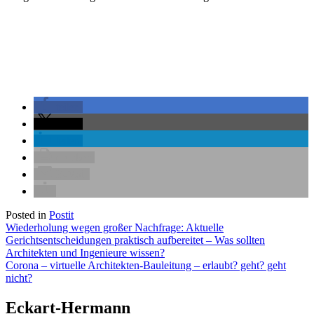
teilen
teilen
teilen
drucken
E-Mail
Posted in
Postit
Beitragsnavigation
Wiederholung wegen großer Nachfrage: Aktuelle
Gerichtsentscheidungen praktisch aufbereitet – Was sollten
Architekten und Ingenieure wissen?
Corona – virtuelle Architekten-Bauleitung – erlaubt? geht? geht
nicht?
Eckart-Hermann