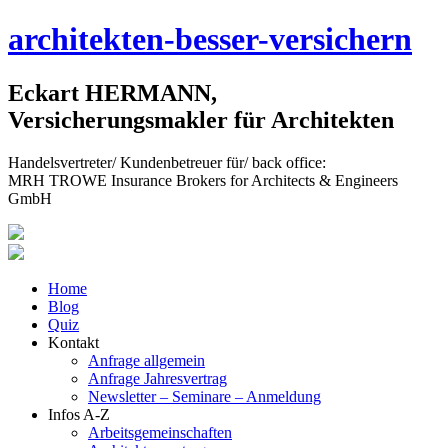
Skip
architekten-besser-versichern
to
content
Eckart HERMANN,
Versicherungsmakler für Architekten
Handelsvertreter/ Kundenbetreuer für/ back office:
MRH TROWE Insurance Brokers for Architects & Engineers
GmbH
Home
Blog
Quiz
Kontakt
Anfrage allgemein
Anfrage Jahresvertrag
Newsletter – Seminare – Anmeldung
Infos A-Z
Arbeitsgemeinschaften