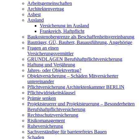
Arbeitsgemeinschaften
Architektenvertrag
Asbest
Ausland
Versicherung im Ausland
Frankreich, Haftpflicht
Baukostenobergrenze als Beschaffenheits­vereinbarung
Bauträger, GÜ, Bauherr, Bauausführung, Angehörige
Fragen an einen
Versicherungsvermittler
GRUNDLAGEN Berufshaftpflichtversicherung
Haftung und Verjährung
Jahres- oder Objektvertrag?
Objektversicherung – Schäden Mitversicherter
untereinander
Pflichtversicherung Architektenkammer BERLIN
Pflichtwidrigkeitsklausel
Prämie senken
Projektsteuerer und Projektsteuerung – Besonderheiten
Berufshaftpflichtversicherung
Rechtsschutzversicherung
Risikomanagement
Ruheversicherung
Sachverständige für barrierefreies Bauen
Schaden