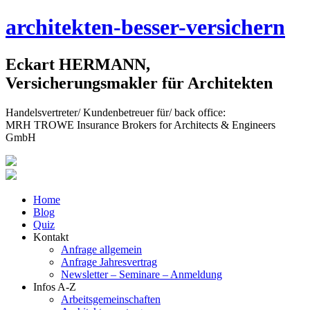
Skip
architekten-besser-versichern
to
content
Eckart HERMANN,
Versicherungsmakler für Architekten
Handelsvertreter/ Kundenbetreuer für/ back office:
MRH TROWE Insurance Brokers for Architects & Engineers
GmbH
Home
Blog
Quiz
Kontakt
Anfrage allgemein
Anfrage Jahresvertrag
Newsletter – Seminare – Anmeldung
Infos A-Z
Arbeitsgemeinschaften