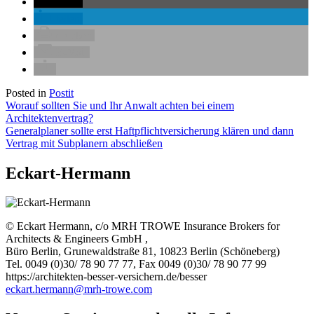
teilen
teilen
drucken
E-Mail
Posted in
Postit
Beitragsnavigation
Worauf sollten Sie und Ihr Anwalt achten bei einem
Architektenvertrag?
Generalplaner sollte erst Haftpflichtversicherung klären und dann
Vertrag mit Subplanern abschließen
Eckart-Hermann
© Eckart Hermann, c/o MRH TROWE Insurance Brokers for
Architects & Engineers GmbH ,
Büro Berlin, Grunewaldstraße 81, 10823 Berlin (Schöneberg)
Tel. 0049 (0)30/ 78 90 77 77, Fax 0049 (0)30/ 78 90 77 99
https://architekten-besser-versichern.de/besser
eckart.hermann@mrh-trowe.com