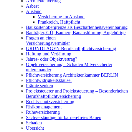
Architektenvertrag
Asbest
Ausland
Versicherung im Ausland
Frankreich, Haftpflicht
Baukostenobergrenze als Beschaffenheits­vereinbarung
Bauträger, GÜ, Bauherr, Bauausführung, Angehörige
Fragen an einen
Versicherungsvermittler
GRUNDLAGEN Berufshaftpflichtversicherung
Haftung und Verjährung
Jahres- oder Objektvertrag?
Objektversicherung – Schäden Mitversicherter
untereinander
Pflichtversicherung Architektenkammer BERLIN
Pflichtwidrigkeitsklausel
Prämie senken
Projektsteuerer und Projektsteuerung – Besonderheiten
Berufshaftpflichtversicherung
Rechtsschutzversicherung
Risikomanagement
Ruheversicherung
Sachverständige für barrierefreies Bauen
Schaden
Übersicht