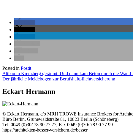
teilen
teilen
teilen
drucken
E-Mail
Posted in
Postit
Beitragsnavigation
Altbau in Kreuzberg geräumt: Und dann kam Beton durch die Wand
Der jährliche Meldebogen zur Berufshaftpflichtversicherung
Eckart-Hermann
© Eckart Hermann, c/o MRH TROWE Insurance Brokers for Archite
Büro Berlin, Grunewaldstraße 81, 10823 Berlin (Schöneberg)
Tel. 0049 (0)30/ 78 90 77 77, Fax 0049 (0)30/ 78 90 77 99
https://architekten-besser-versichern.de/besser