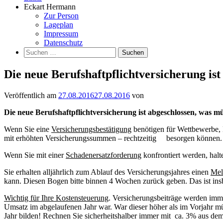
Eckart Hermann
Zur Person
Lageplan
Impressum
Datenschutz
Suchen
nach:
Die neue Berufshaftpflichtversicherung ist
Veröffentlich am
27.08.2016
27.08.2016
von
Die neue Berufshaftpflichtversicherung ist abgeschlossen, was mü
Wenn Sie eine
Versicherungsbestätigung
benötigen für Wettbewerbe, B
mit erhöhten Versicherungssummen – rechtzeitig besorgen können. Da
Wenn Sie mit einer
Schadenersatzforderung
konfrontiert werden, halt
Sie erhalten alljährlich zum Ablauf des Versicherungsjahres einen
Mel
kann. Diesen Bogen bitte binnen 4 Wochen zurück geben. Das ist insb
Wichtig für Ihre Kostensteuerung
. Versicherungsbeiträge werden imm
Umsatz im abgelaufenen Jahr war. War dieser höher als im Vorjahr 
Jahr bilden! Rechnen Sie sicherheitshalber immer mit ca. 3% aus dem 