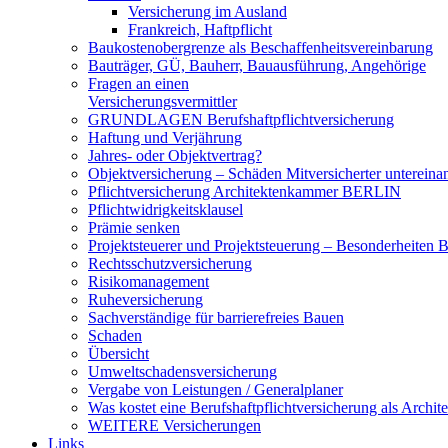
Versicherung im Ausland
Frankreich, Haftpflicht
Baukostenobergrenze als Beschaffenheits­vereinbarung
Bauträger, GÜ, Bauherr, Bauausführung, Angehörige
Fragen an einen
Versicherungsvermittler
GRUNDLAGEN Berufshaftpflichtversicherung
Haftung und Verjährung
Jahres- oder Objektvertrag?
Objektversicherung – Schäden Mitversicherter untereina
Pflichtversicherung Architektenkammer BERLIN
Pflichtwidrigkeitsklausel
Prämie senken
Projektsteuerer und Projektsteuerung – Besonderheiten B
Rechtsschutzversicherung
Risikomanagement
Ruheversicherung
Sachverständige für barrierefreies Bauen
Schaden
Übersicht
Umweltschadensversicherung
Vergabe von Leistungen / Generalplaner
Was kostet eine Berufshaftpflichtversicherung als Archit
WEITERE Versicherungen
Links