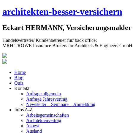
Skip
architekten-besser-versichern
to
content
Eckart HERMANN, Versicherungsmakler f
Handelsvertreter/ Kundenbetreuer für/ back office:
MRH TROWE Insurance Brokers for Architects & Engineers GmbH
Home
Blog
Quiz
Kontakt
Anfrage allgemein
Anfrage Jahresvertrag
Newsletter – Seminare – Anmeldung
Infos A-Z
Arbeitsgemeinschaften
Architektenvertrag
Asbest
Ausland