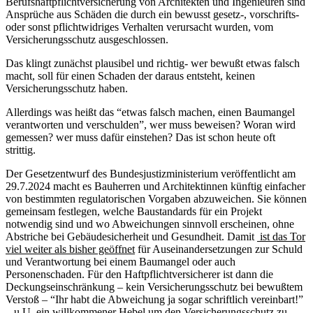
Berufshaftpflichtversicherung von Architekten und Ingenieuren sind
Ansprüche aus Schäden die durch ein bewusst gesetz-, vorschrifts-
oder sonst pflichtwidriges Verhalten verursacht wurden, vom
Versicherungsschutz ausgeschlossen.
Das klingt zunächst plausibel und richtig- wer bewußt etwas falsch
macht, soll für einen Schaden der daraus entsteht, keinen
Versicherungsschutz haben.
Allerdings was heißt das “etwas falsch machen, einen Baumangel
verantworten und verschulden”, wer muss beweisen? Woran wird
gemessen? wer muss dafür einstehen? Das ist schon heute oft
strittig.
Der Gesetzentwurf des Bundesjustizministerium veröffentlicht am
29.7.2024 macht es Bauherren und Architektinnen künftig einfacher
von bestimmten regulatorischen Vorgaben abzuweichen. Sie können
gemeinsam festlegen, welche Baustandards für ein Projekt
notwendig sind und wo Abweichungen sinnvoll erscheinen, ohne
Abstriche bei Gebäudesicherheit und Gesundheit. Damit
ist das Tor
viel weiter als bisher geöffnet
für Auseinandersetzungen zur Schuld
und Verantwortung bei einem Baumangel oder auch
Personenschaden. Für den Haftpflichtversicherer ist dann die
Deckungseinschränkung – kein Versicherungsschutz bei bewußtem
Verstoß – “Ihr habt die Abweichung ja sogar schriftlich vereinbart!”
– u.U. ein willkommener Hebel um den Versicherungsschutz zu