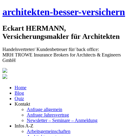
Skip
architekten-besser-versichern
to
content
Eckart HERMANN,
Versicherungsmakler für Architekten
Handelsvertreter/ Kundenbetreuer für/ back office:
MRH TROWE Insurance Brokers for Architects & Engineers
GmbH
Home
Blog
Quiz
Kontakt
Anfrage allgemein
Anfrage Jahresvertrag
Newsletter – Seminare – Anmeldung
Infos A-Z
Arbeitsgemeinschaften