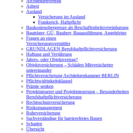
Architektenvertrag
Asbest
Ausland
Versicherung im Ausland
Frankreich, Haftpflicht
Baukostenobergrenze als Beschaffenheits­vereinbarung
Bauträger, GÜ, Bauherr, Bauausführung, Angehörige
Fragen an einen
Versicherungsvermittler
GRUNDLAGEN Berufshaftpflichtversicherung
Haftung und Verjährung
Jahres- oder Objektvertrag?
Objektversicherung – Schäden Mitversicherter
untereinander
Pflichtversicherung Architektenkammer BERLIN
Pflichtwidrigkeitsklausel
Prämie senken
Projektsteuerer und Projektsteuerung – Besonderheiten
Berufshaftpflichtversicherung
Rechtsschutzversicherung
Risikomanagement
Ruheversicherung
Sachverständige für barrierefreies Bauen
Schaden
Übersicht