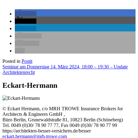
teilen
teilen
teilen
drucken
E-Mail
Posted in
Postit
Beitragsnavigation
Seminar am Donnerstag 14. März 2024, 18:00 – 19:30 – Update
Architektenrecht
Eckart-Hermann
© Eckart Hermann, c/o MRH TROWE Insurance Brokers for
Architects & Engineers GmbH ,
Büro Berlin, Grunewaldstraße 81, 10823 Berlin (Schöneberg)
Tel. 0049 (0)30/ 78 90 77 77, Fax 0049 (0)30/ 78 90 77 99
https://architekten-besser-versichern.de/besser
eckart.hermann@mrh-trowe.com