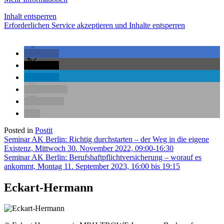
Inhalt entsperren
Erforderlichen Service akzeptieren und Inhalte entsperren
teilen
teilen
teilen
drucken
E-Mail
Posted in
Postit
Beitragsnavigation
Seminar AK Berlin: Richtig durchstarten – der Weg in die eigene
Existenz, Mittwoch 30. November 2022, 09:00-16:30
Seminar AK Berlin: Berufshaftpflichtversicherung – worauf es
ankommt, Montag 11. September 2023, 16:00 bis 19:15
Eckart-Hermann