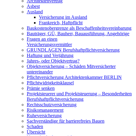
Architektenvertrag
Asbest
Ausland
Versicherung im Ausland
Frankreich, Haftpflicht
Baukostenobergrenze als Beschaffenheits­vereinbarung
Bauträger, GÜ, Bauherr, Bauausführung, Angehörige
Fragen an einen
Versicherungsvermittler
GRUNDLAGEN Berufshaftpflichtversicherung
Haftung und Verjährung
Jahres- oder Objektvertrag?
Objektversicherung – Schäden Mitversicherter
untereinander
Pflichtversicherung Architektenkammer BERLIN
Pflichtwidrigkeitsklausel
Prämie senken
Projektsteuerer und Projektsteuerung – Besonderheiten
Berufshaftpflichtversicherung
Rechtsschutzversicherung
Risikomanagement
Ruheversicherung
Sachverständige für barrierefreies Bauen
Schaden
Übersicht