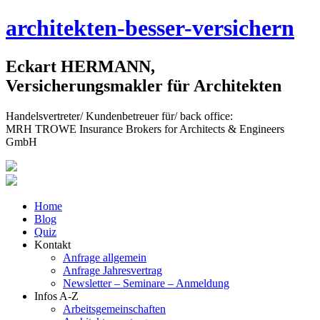
Skip
architekten-besser-versichern
to
content
Eckart HERMANN,
Versicherungsmakler für Architekten
Handelsvertreter/ Kundenbetreuer für/ back office:
MRH TROWE Insurance Brokers for Architects & Engineers
GmbH
Home
Blog
Quiz
Kontakt
Anfrage allgemein
Anfrage Jahresvertrag
Newsletter – Seminare – Anmeldung
Infos A-Z
Arbeitsgemeinschaften