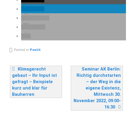
teilen
drucken
E-Mail
Posted in
Postit
Beitragsnavigation
Klimagerecht
Seminar AK Berlin:
gebaut – Ihr Input ist
Richtig durchstarten
gefragt – Beispiele
– der Weg in die
kurz und klar für
eigene Existenz,
Bauherren
Mittwoch 30.
November 2022, 09:00-
16:30