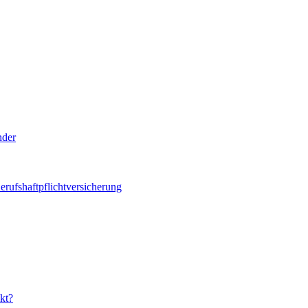
nder
erufshaftpflichtversicherung
ekt?