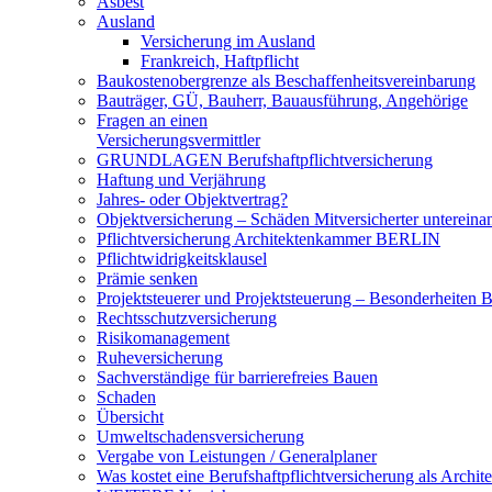
Asbest
Ausland
Versicherung im Ausland
Frankreich, Haftpflicht
Baukostenobergrenze als Beschaffenheits­vereinbarung
Bauträger, GÜ, Bauherr, Bauausführung, Angehörige
Fragen an einen
Versicherungsvermittler
GRUNDLAGEN Berufshaftpflichtversicherung
Haftung und Verjährung
Jahres- oder Objektvertrag?
Objektversicherung – Schäden Mitversicherter untereina
Pflichtversicherung Architektenkammer BERLIN
Pflichtwidrigkeitsklausel
Prämie senken
Projektsteuerer und Projektsteuerung – Besonderheiten B
Rechtsschutzversicherung
Risikomanagement
Ruheversicherung
Sachverständige für barrierefreies Bauen
Schaden
Übersicht
Umweltschadensversicherung
Vergabe von Leistungen / Generalplaner
Was kostet eine Berufshaftpflichtversicherung als Archit