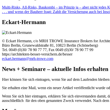
Multi-Risks, All-Risks, Baukombi – im Prinzip ja – aber nicht jedes 
. . . und wenn der Bauherr fragt: Zahlt die Versicherung auch bei Ins
Eckart-Hermann
© Eckart Hermann, c/o MRH TROWE Insurance Brokers for Archite
Büro Berlin, Grunewaldstraße 81, 10823 Berlin (Schöneberg)
Tel. 0049 (0)30/ 78 90 77 77, Fax 0049 (0)30/ 78 90 77 99
https://architekten-besser-versichern.de/besser
eckart.hermann@mrh-trowe.com
News + Seminare – aktuelle Infos erhalten
Hier können Sie sich eintragen, wenn Sie auf dem Laufenden bleiben
Sie erhalten eine Mail, wenn ein neuer Artikel veröffentlicht wurde o
Wenn Sie sich hier eintragen, erklären Sie sich einverstanden damit,
ausschließlich für den oben genannten Zweck verwendet. Nach dem A